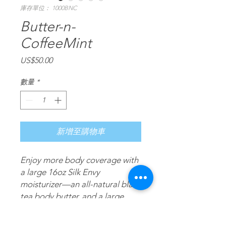
庫存單位： 1000BNC
Butter-n-
CoffeeMint
價
US$50.00
格
數量
*
新增至購物車
Enjoy more body coverage with
a large 16oz Silk Envy
moisturizer—an all-natural black
tea body butter, and a large
16oz CoffeeMint—an all-natural
coffee & mint moisturizing