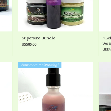
Supersize Bundle
“Ge
快速瀏覽
Seru
價格
US$85.00
價格
US$4
Now more moisturizing!