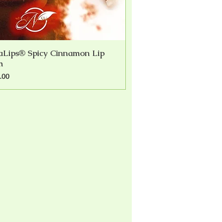
aLips® Spicy Cinnamon Lip
快速瀏覽
m
.00