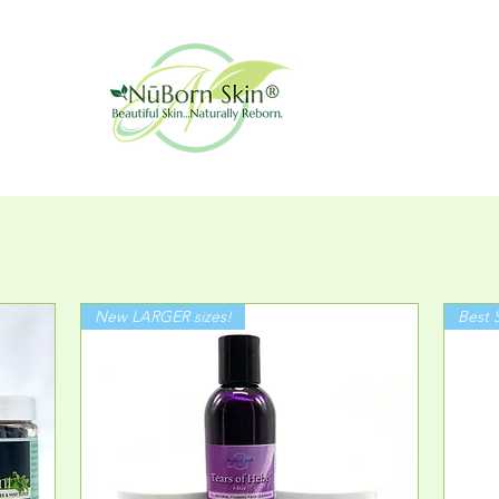
New LARGER sizes!
Best S