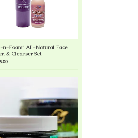
l-n-Foam” All-Natural Face
快速瀏覽
m & Cleanser Set
5.00