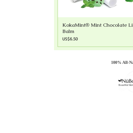
KokaMint® Mint Chocolate L
快速瀏覽
Balm
價格
US$6.50
100% All-Na